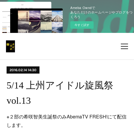
Ameba Owndで
あなただけのホームページやブログをつ
くろう
今すぐ試す
2016.02.14 14:30
5/14 上州アイドル旋風祭
vol.13
※２部の希咲智美生誕祭のみAbemaTV FRESH!にて配信
します。