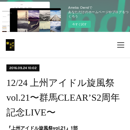
Ameba Owndで
あなただけのホームページやブログをつ
くろう
今すぐ試す
2016.09.24 10:02
12/24 上州アイドル旋風祭
vol.21〜群馬CLEAR’S2周年
記念LIVE〜
『上州アイドル旋風祭vol.21』1部