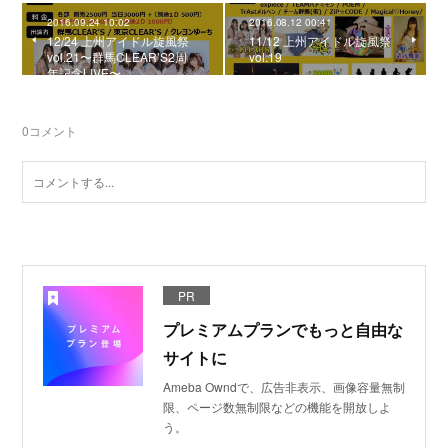
2016.09.24 10:02
2016.08.12 00:41
12/24 上州アイドル旋風祭
11/12 上州アイドル旋風祭
vol.21〜群馬CLEAR’S2周
vol.19
年記念LIVE〜
0
コメント
PR
プレミアムプランでもっと自由な
サイトに
Ameba Owndで、広告非表示、画像容量無制
限、ページ数無制限などの機能を開放しよ
う。