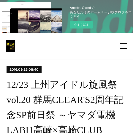
Ameba Owndで
あなただけのホームページやブログをつ
くろう
今すぐ試す
2016.09.23 08:40
12/23 上州アイドル旋風祭
vol.20 群馬CLEAR'S2周年記
念SP前日祭 ～ヤマダ電機
LABI1高崎×高崎CLUB