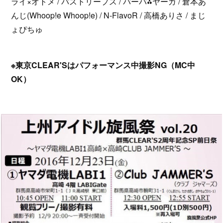
ライ×オトメ / パストリープス / バーバ⁂ヤーガ / 倉本あ
んじ(Whoop!e Whoop!e) / N-FlavoR / 高橋ありさ / まじ
ょぴちゅ
※東京CLEAR'Sはパフォーマンス中撮影NG（MC中
OK）