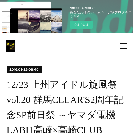
Ameba Owndで
あなただけのホームページやブログをつ
くろう
今すぐ試す
2016.09.23 08:40
12/23 上州アイドル旋風祭
vol.20 群馬CLEAR'S2周年記
念SP前日祭 ～ヤマダ電機
LABI1高崎×高崎CLUB