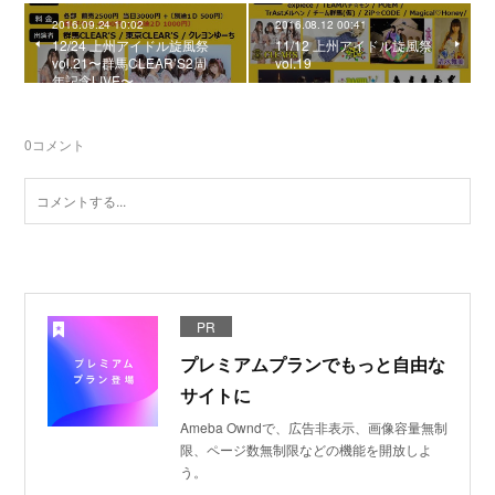
2016.09.24 10:02
2016.08.12 00:41
12/24 上州アイドル旋風祭
11/12 上州アイドル旋風祭
vol.21〜群馬CLEAR’S2周
vol.19
年記念LIVE〜
0
コメント
PR
プレミアムプランでもっと自由な
サイトに
Ameba Owndで、広告非表示、画像容量無制
限、ページ数無制限などの機能を開放しよ
う。