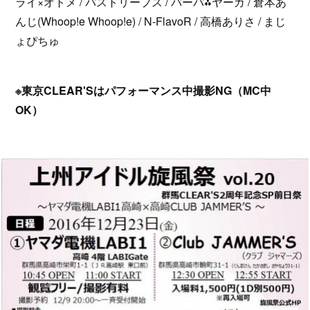
ライ×オトメ / パストリープス / バーバ⁂ヤーガ / 倉本あ
んじ(Whoop!e Whoop!e) / N-FlavoR / 高橋ありさ / まじ
ょぴちゅ
※東京CLEAR'Sはパフォーマンス中撮影NG（MC中
OK）