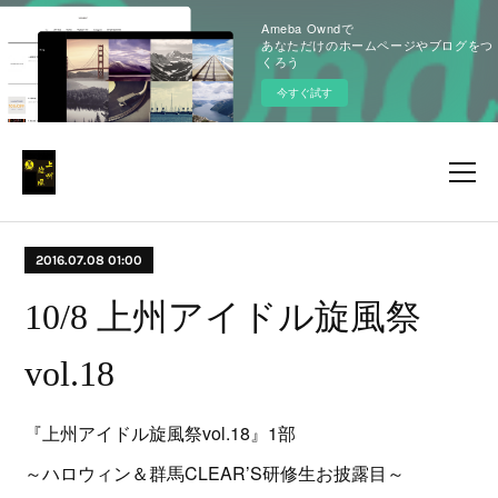
Ameba Owndで
あなただけのホームページやブログをつ
くろう
今すぐ試す
2016.07.08 01:00
10/8 上州アイドル旋風祭
vol.18
『上州アイドル旋風祭vol.18』1部
～ハロウィン＆群馬CLEAR’S研修生お披露目～