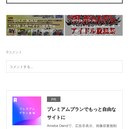
2016.07.09 04:52
2016.06.17 04:26
10/9 上州アイドル旋風祭in
9/17.18.19 忍者WARS2016
スマーク伊勢崎～2016秋フ
～秋の陣～×アイドル旋風祭
ェス～
inワープステーション江戸
0
コメント
PR
プレミアムプランでもっと自由な
サイトに
Ameba Owndで、広告非表示、画像容量無制