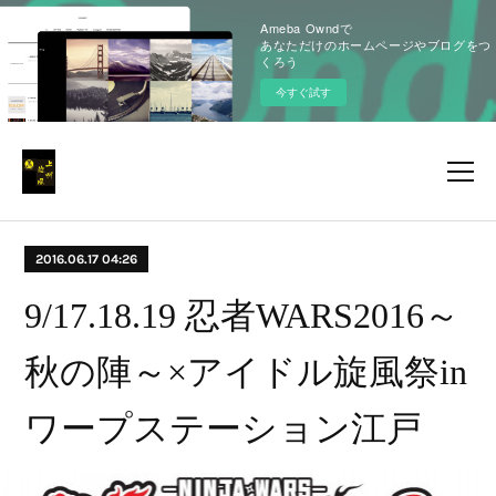
Ameba Owndで
あなただけのホームページやブログをつ
くろう
今すぐ試す
2016.06.17 04:26
9/17.18.19 忍者WARS2016～
秋の陣～×アイドル旋風祭in
ワープステーション江戸