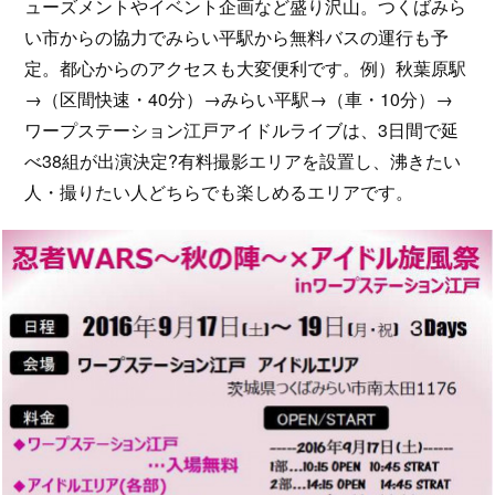
ューズメントやイベント企画など盛り沢山。つくばみら
い市からの協力でみらい平駅から無料バスの運行も予
定。都心からのアクセスも大変便利です。例）秋葉原駅
→（区間快速・40分）→みらい平駅→（車・10分）→
ワープステーション江戸アイドルライブは、3日間で延
べ38組が出演決定?有料撮影エリアを設置し、沸きたい
人・撮りたい人どちらでも楽しめるエリアです。