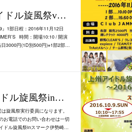
11/12 上州アイドル旋風祭vol.19
9』1部日程：2016年11月12日
ER’S 時間：開場10:10 / 開演
当日3000円(1D別500円)※1部2部…
10/9 上州アイドル旋風祭inスマーク伊勢崎～2016秋フェス～
営は旋風祭実行委員になります。
のお電話でのお問い合わせは一切
イドル旋風祭inスマーク伊勢崎…