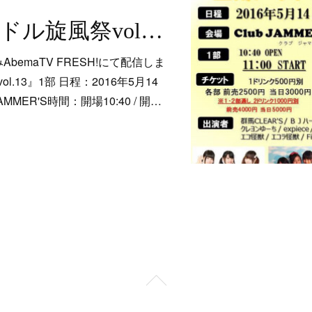
5/14 上州アイドル旋風祭vol.13
bemaTV FRESH!にて配信しま
.13』1部 日程：2016年5月14
MMER'S時間：開場10:40 / 開…