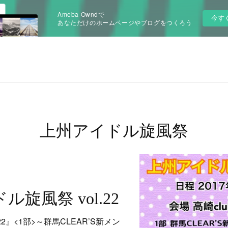
Ameba Owndで
今す
あなただけのホームページやブログをつくろう
上州アイドル旋風祭
ル旋風祭 vol.22
22』<1部>～群馬CLEAR’S新メン