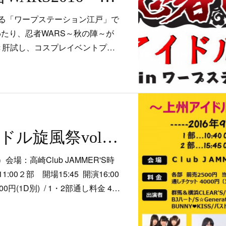
る「ワープステーション江戸」で
にわたり、忍者WARS～秋の陣～が
き肝試し、コスプレイベントプ…
9/10 上州アイドル旋風祭vol.17
会場：高崎Club JAMMER'S時
:00２部 開場15:45 開演16:00
00円(1D別) / 1・2部通し料金 4…