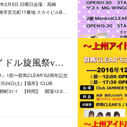
年2月5日 日曜日会場 : 高崎
群馬県高崎市宮元町17番地 スカイビルB…
12/24 上州アイドル旋風祭vol.21〜群馬CLEAR’S2周年記念LIVE〜
1』1部〜群馬CLEAR’S2周年記念
月24日(土)【場所】CLUB
鞘町31-1 【時間】 開場12:0…