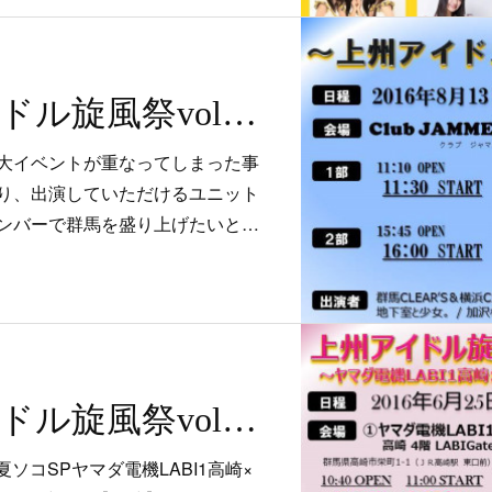
8/13 上州アイドル旋風祭vol.16
大イベントが重なってしまった事
り、出演していただけるユニット
ンバーで群馬を盛り上げたいと…
6/25 上州アイドル旋風祭vol.15 夏ソコSP 高崎Club JAMMER'S×ヤマダ電機LABI1高崎 ２会場同時開催
 夏ソコSPヤマダ電機LABI1高崎×