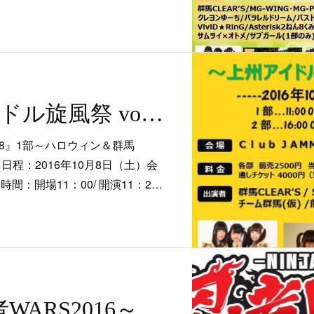
10/8 上州アイドル旋風祭 vol.18
18』1部～ハロウィン＆群馬
～日程：2016年10月8日（土）会
S 時間：開場11：00/ 開演11：2…
9/17.18.19 忍者WARS2016～秋の陣～×アイドル旋風祭inワープステーション江戸