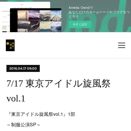
Ameba Owndで
あなただけのホームページやブログをつ
くろう
今すぐ試す
2016.04.17 09:00
7/17 東京アイドル旋風祭
vol.1
『東京アイドル旋風祭vol.1』1部
～制服公演SP～