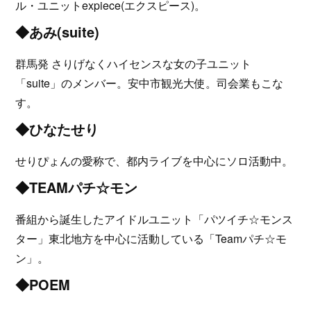
ル・ユニットexpiece(エクスピース)。
◆
あみ(suite)
群馬発 さりげなくハイセンスな女の子ユニット
「suite」のメンバー。安中市観光大使。司会業もこな
す。
◆ひなたせり
せりぴょんの愛称で、都内ライブを中心にソロ活動中。
◆
TEAMパチ☆モン
番組から誕生したアイドルユニット「パツイチ☆モンス
ター」東北地方を中心に活動している「Teamパチ☆モ
ン」。
◆POEM