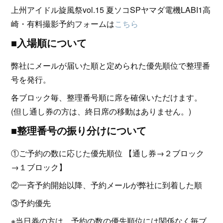
上州アイドル旋風祭vol.15 夏ソコSPヤマダ電機LABI1高
崎・有料撮影予約フォームは
こちら
■入場順について
弊社にメールが届いた順と定められた優先順位で整理番
号を発行。
各ブロック毎、整理番号順に席を確保いただけます。
(但し通し券の方は、終日席の移動はありません。)
■整理番号の振り分けについて
①ご予約の数に応じた優先順位 【通し券→２ブロック
→１ブロック】
②一斉予約開始以降、予約メールが弊社に到着した順
③予約優先
※当日券の方は、予約の数の優先順位には関係なく毎ブ