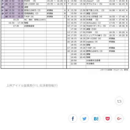
上州アイドル旋風祭
(
11
)
出演者情報
(
1
)