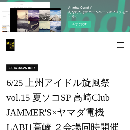
Ameba Owndで
あなただけのホームページやブログをつ
くろう
今すぐ試す
2016.03.25 10:17
6/25 上州アイドル旋風祭
vol.15 夏ソコSP 高崎Club
JAMMER'S×ヤマダ電機
LABI1高崎 ２会場同時開催