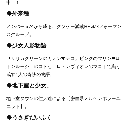
中！！
◆外来種
メンバー５名から成る、クソゲー満載RPGパフォーマン
スグループ。
◆少女人形物語
💚リリカグリーンのカノン💗テコナピンクのマリン❤ロ
トンルージュのコトセ💜ロトンヴィオレのマコトで織り
成す4人の奇跡の物語。
◆地下室と少女。
地下室タウンの住人達による【密室系メルヘンホラーユ
ニット】。
◆うさぎだいふく