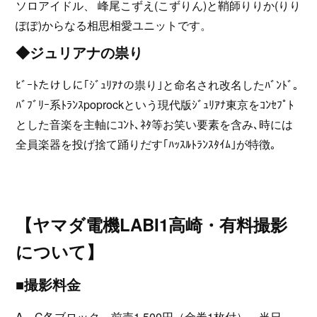
ソロアイドル、 峰尾こずえ(こずりん)と鞘師りりか(りり
ぽぽ)からなる相思相愛ユニットです。
◆ジュリアナの祟り
ﾋﾞｰﾄたけしに｢ｼﾞｭﾘｱﾅの祟り｣と命名され改名したﾊﾞﾝﾄﾞ｡
ﾊﾞﾌﾞﾘｰ系ﾄﾗﾝｽpoprockという現代版ｼﾞｭﾘｱﾅ東京をｺﾝｾﾌﾟﾄ
とした音楽を主軸にｺﾝﾄ､ﾈﾀ等お笑い要素を含み､時には
全員楽器を投げ捨て踊りだす｢ﾊｯｽﾙﾄﾗﾝｽﾀｲﾑ｣が特徴｡
【ヤマダ電機LABI1高崎・有料撮影
について】
■撮影料金
A～C各ブロック 前売1,500円（金券1枚付） 当日