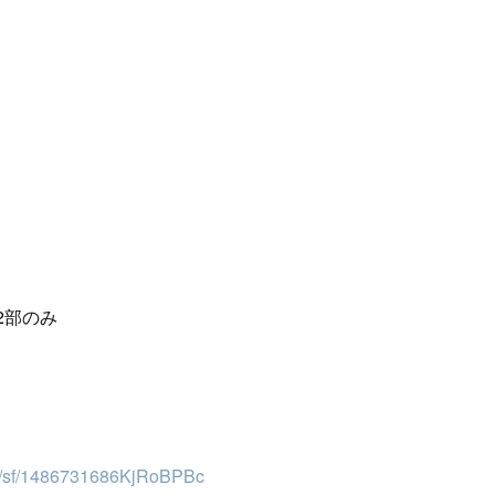
※2部のみ
jp/sf/1486731686KjRoBPBc