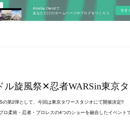
Ameba Owndで
今す
あなただけのホームページやブログをつくろう
イドル旋風祭✕忍者WARSin東
Sの第2弾として、今回は東京タワースタジオにて開催決定!!
プロ柔術・忍者・プロレスの4つのショーを融合したイベント