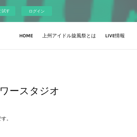
ぐ試す
ログイン
HOME
上州アイドル旋風祭とは
LIVE情報
京タワースタジオ
です。