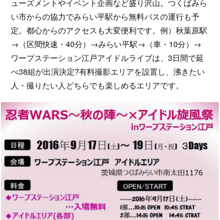
ューズメントやイベント企画など盛り沢山。つくばみら
い市からの協力でみらい平駅から無料バスの運行も予
定。都心からのアクセスも大変便利です。例）秋葉原駅
→（区間快速・40分）→みらい平駅→（車・10分）→
ワープステーション江戸アイドルライブは、3日間で延
べ38組が出演決定?有料撮影エリアを設置し、沸きたい
人・撮りたい人どちらでも楽しめるエリアです。