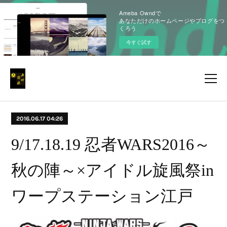
Ameba Owndで
あなただけのホームページやブログをつ
くろう
今すぐ試す
2016.06.17 04:26
9/17.18.19 忍者WARS2016～
秋の陣～×アイドル旋風祭in
ワープステーション江戸